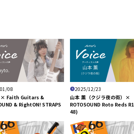
01/08
2025/12/23
× Faith Guitars &
山本 薫（クジラ夜の街）×
UND & RightON! STRAPS
ROTOSOUND Roto Reds R11
48)