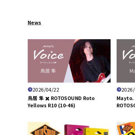
News
2026/04/22
2026/
鳥居 隼 ✖️ ROTOSOUND Roto
Mayto. 
Yellows R10 (10-46)
ROTOSO