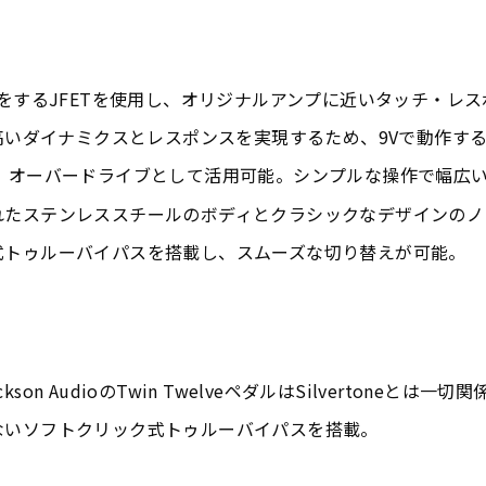
をするJFETを使用し、オリジナルアンプに近いタッチ・レ
高いダイナミクスとレスポンスを実現するため、9Vで動作す
Q、オーバードライブとして活用可能。シンプルな操作で幅広
れたステンレススチールのボディとクラシックなデザインのノ
式トゥルーバイパスを搭載し、スムーズな切り替えが可能。
ckson AudioのTwin TwelveペダルはSilvertoneとは
ないソフトクリック式トゥルーバイパスを搭載。