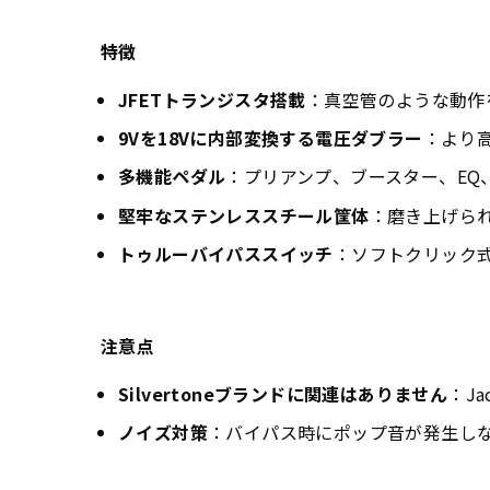
特徴
JFETトランジスタ搭載
：真空管のような動作
9Vを18Vに内部変換する電圧ダブラー
：より
多機能ペダル
：プリアンプ、ブースター、E
堅牢なステンレススチール筐体
：磨き上げら
トゥルーバイパススイッチ
：ソフトクリック
注意点
Silvertoneブランドに関連はありません
：Ja
ノイズ対策
：バイパス時にポップ音が発生し