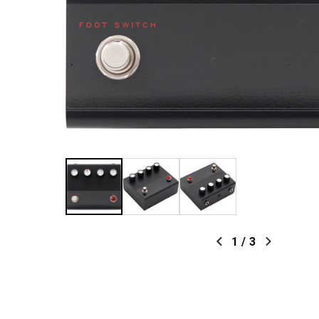
1
/
3