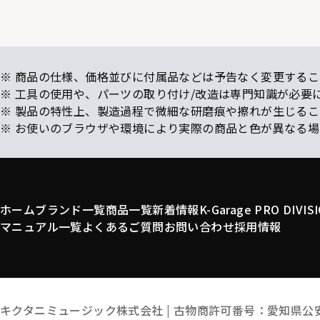
※ 商品の仕様、価格並びに付属品などは予告なく変更するこ
※ 工具の使用や、パーツの取り付け/改造は専門知識が必要
※ 製品の特性上、製造過程で微細な研磨痕や擦れが生じる
※ お使いのブラウザや環境により実際の商品と色が異なる
ホーム
ブランド一覧
商品一覧
新着情報
K-Garage PRO DIVIS
マニュアル一覧
よくあるご質問
お問い合わせ
採用情報
キクタニミュージック株式会社 |
古物商許可番号：愛知県公