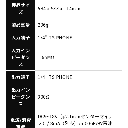
製品サイ
584 x 533 x 114mm
ズ
製品重量
296g
入力端子
1/4” TS PHONE
入力イン
ピーダン
1.65MΩ
ス
出力端子
1/4” TS PHONE
出力イン
ピーダン
300Ω
ス
DC9~18V（φ2.1mmセンターマイナ
電源/消費
ス）/ 8mA（別売）or 006P/9V電池
電流