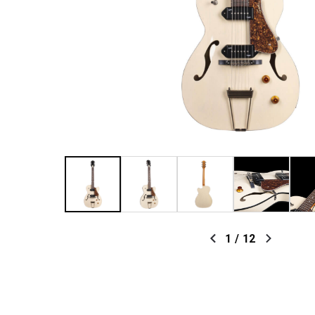
1
/
12