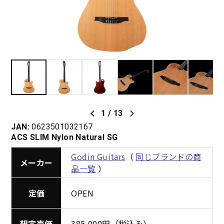
1
/
13
JAN:
0623501032167
ACS SLIM Nylon Natural SG
Godin Guitars
（
同じブランドの商
メーカー
品一覧
）
定価
OPEN
想定売価
385,000円（税込み）