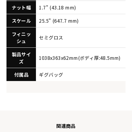
ナット幅
1.7" (43.18 mm)
スケール
25.5" (647.7 mm)
フィニッ
セミグロス
シュ
製品サイ
1038x363x62mm(ボディ厚:48.5mm)
ズ
付属品
ギグバッグ
関連商品