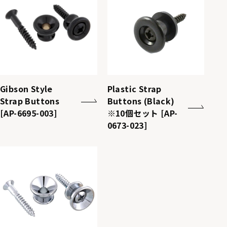
Gibson Style
Plastic Strap
Strap Buttons
Buttons (Black)
[AP-6695-003]
※10個セット [AP-
0673-023]