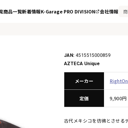
覧
商品一覧
新着情報
K-Garage PRO DIVISION
会社情報
JAN:
4515515000859
AZTECA Unique
メーカー
RightO
定価
9,90
古代メキシコを彷彿とさせる