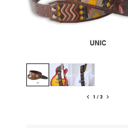
1
/
3