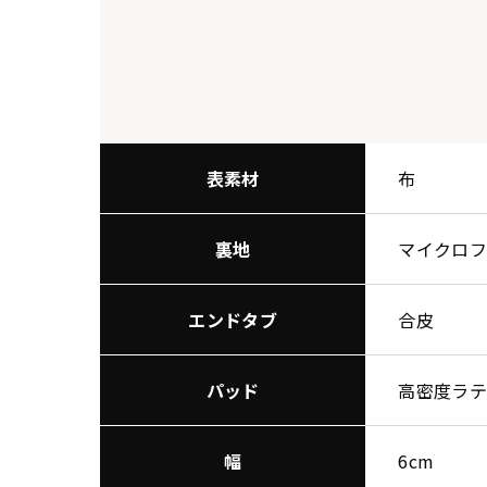
表素材
布
裏地
マイクロ
エンドタブ
合皮
パッド
高密度ラ
幅
6cm