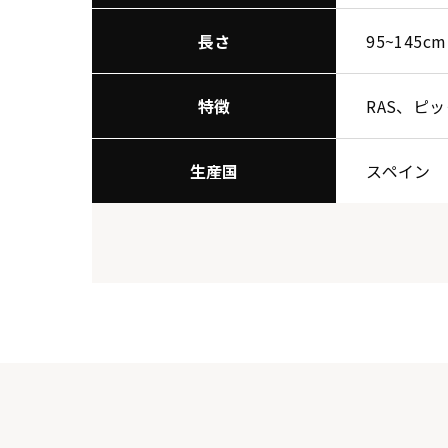
長さ
95~145cm
特徴
RAS、ピ
生産国
スペイン