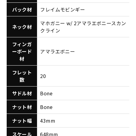
バック材
フレイムモビンギー
マホガニー w/ 2アマラエボニースカン
ネック材
クライン
フィンガ
ーボード
アマラエボニー
材
フレット
20
数
サドル材
Bone
ナット材
Bone
ナット幅
43mm
スケール
648mm