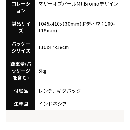
コレーシ
マザーオブパールMt.Bromoデザイン
ョン
製品サイ
1045x410x130mm(ボディ厚：100-
ズ
118mm)
パッケー
110x47x18cm
ジサイズ
総重量(パ
ッケージ
5kg
を含む)
付属品
レンチ、ギグバッグ
生産国
インドネシア