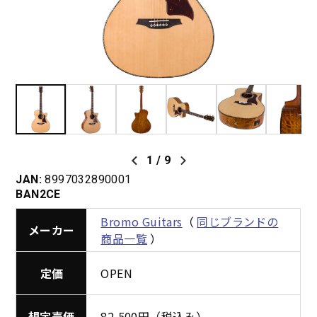
1
/
9
JAN:
8997032890001
BAN2CE
Bromo Guitars
（
同じブランドの
メーカー
商品一覧
）
定価
OPEN
想定売価
82,500円（税込み）