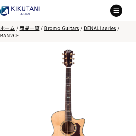
ホーム
/
商品一覧
/
Bromo Guitars
/
DENALI series
/
BAN2CE