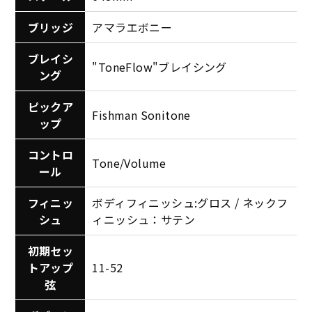
ブリッジ
アマラエボニー
ブレイシ
"ToneFlow"ブレイシング
ング
ピックア
Fishman Sonitone
ップ
コントロ
Tone/Volume
ール
フィニッ
ボディフィニッシュ:グロス / ネックフ
シュ
ィニッシュ：サテン
初期セッ
トアップ
11-52
弦