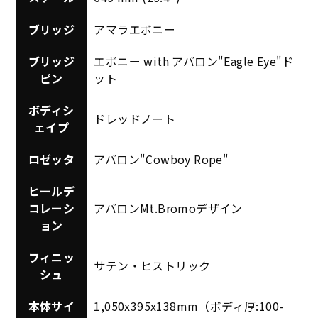
ブリッジ
アマラエボニー
ブリッジ
エボニー with アバロン"Eagle Eye"ド
ピン
ット
ボディシ
ドレッドノート
ェイプ
ロゼッタ
アバロン"Cowboy Rope"
ヒールデ
コレーシ
アバロンMt.Bromoデザイン
ョン
フィニッ
サテン・ヒストリック
シュ
本体サイ
1,050x395x138mm（ボディ厚:100-