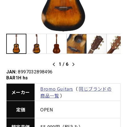
1
/
6
JAN:
8997032898496
BAR1H hs
Bromo Guitars
（
同じブランドの
メーカー
商品一覧
）
定価
OPEN
想定売価
55,000円（税込み）