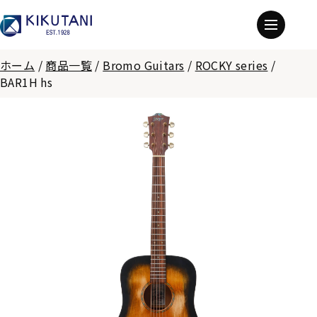
ホーム
/
商品一覧
/
Bromo Guitars
/
ROCKY series
/
BAR1H hs