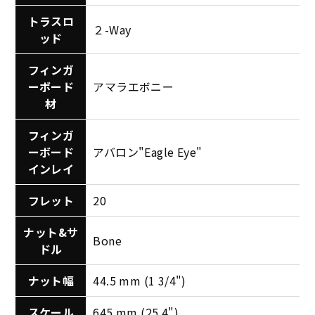
トラスロ
２-Way
ッド
フィンガ
ーボード
アマラエボニー
材
フィンガ
ーボード
アバロン"Eagle Eye"
インレイ
フレット
20
ナット&サ
Bone
ドル
ナット幅
44.5 mm (1 3/4")
スケール
645 mm (25.4")