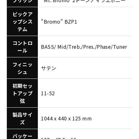
ピックア
ップシス
"Bromo" BZP1
テム
コントロ
BASS/ Mid/Treb./Pres./Phase/Tuner
ール
フィニッ
サテン
シュ
初期セッ
トアップ
11-52
弦
製品サイ
1044 x 440 x 125 mm
ズ
パッケー