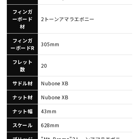
フィンガ
ーボード
2トーンアマラエボニー
材
フィンガ
305mm
ーボードR
フレット
20
数
サドル材
Nubone XB
ナット材
Nubone XB
ナット幅
43mm
スケール
628mm
ブリッジ
"Mt. Bromo"2トーンアマラエボニー