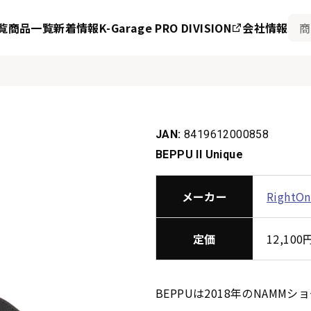
覧
商品一覧
新着情報
K-Garage PRO DIVISION
会社情報
JAN:
8419612000858
BEPPU II Unique
メーカー
RightO
定価
12,10
BEPPUは2018年のNAM