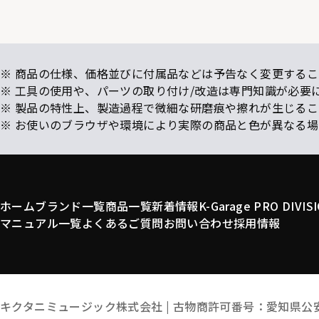
※ 商品の仕様、価格並びに付属品などは予告なく変更するこ
※ 工具の使用や、パーツの取り付け/改造は専門知識が必要
※ 製品の特性上、製造過程で微細な研磨痕や擦れが生じる
※ お使いのブラウザや環境により実際の商品と色が異なる
ホーム
ブランド一覧
商品一覧
新着情報
K-Garage PRO DIVIS
マニュアル一覧
よくあるご質問
お問い合わせ
採用情報
キクタニミュージック株式会社 |
古物商許可番号：愛知県公