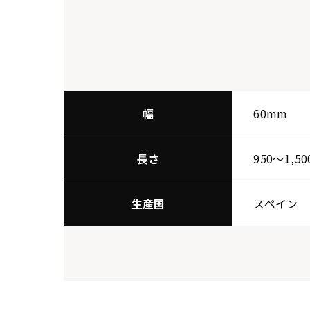
幅
60mm
長さ
950〜1,5
生産国
スペイン