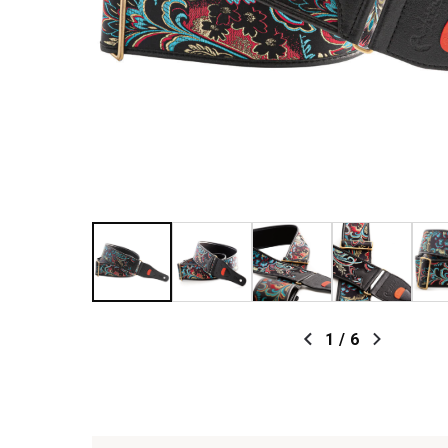
1
/
6