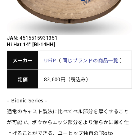
JAN:
4515515931351
Hi Hat 14″ [BI-14HH]
メーカー
UFiP
（
同じブランドの商品一覧
）
定価
83,600円（税込み）
– Bionic Series –
通常のキャスト製法に比べてベル部分を厚くすること
が可能で、ボウからエッジ部分をより滑らかに薄く仕
上げることができる、ユーヒップ独自の“Roto