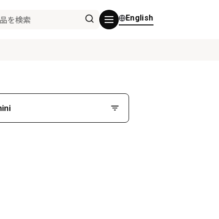
English
ini