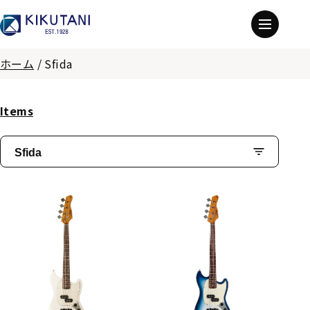
ホーム
/
Sfida
Items
Sfida