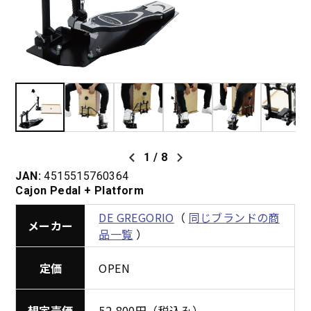
1
/
8
JAN:
4515515760364
Cajon Pedal + Platform
DE GREGORIO
（
同じブランドの商
メーカー
品一覧
）
定価
OPEN
想定売価
52,800円（税込み）