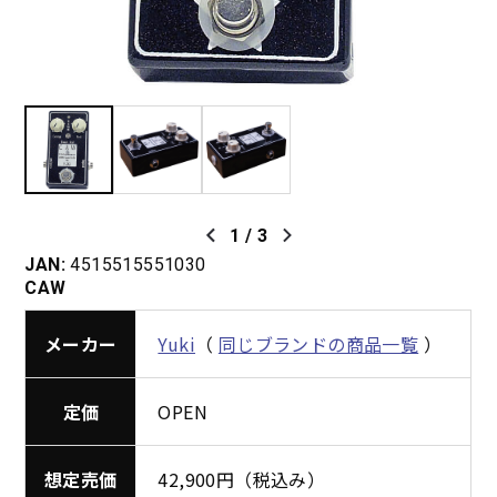
1
/
3
JAN:
4515515551030
CAW
メーカー
Yuki
（
同じブランドの商品一覧
）
定価
OPEN
想定売価
42,900円（税込み）