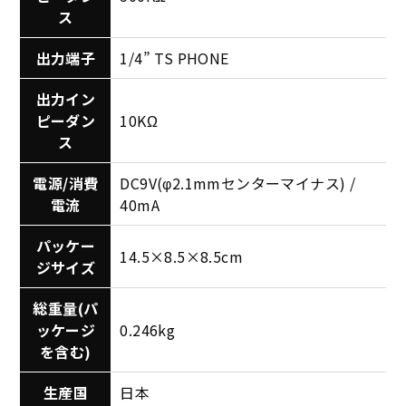
ス
出力端子
1/4” TS PHONE
出力イン
ピーダン
10KΩ
ス
電源/消費
DC9V(φ2.1mmセンターマイナス) /
電流
40mA
パッケー
14.5×8.5×8.5cm
ジサイズ
総重量(パ
ッケージ
0.246kg
を含む)
生産国
日本