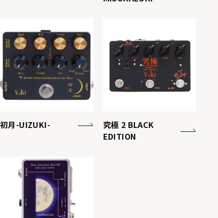
初月-UIZUKI-
究極 2 BLACK
EDITION