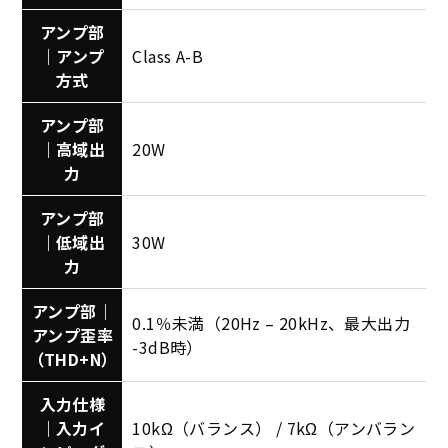
アンプ部
｜アンプ
Class A-B
方式
アンプ部
｜高域出
20W
力
アンプ部
｜低域出
30W
力
アンプ部｜
0.1％未満（20Hz – 20kHz、最大出力
アンプ歪率
-3dB時）
（THD+N）
入力仕様
｜入力イ
10kΩ（バランス） / 7kΩ（アンバラン