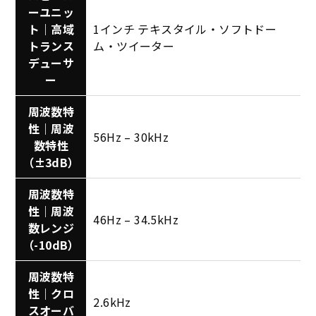
ーユニッ
ト｜高域
1インチ テキスタイル・ソフトドー
トランス
ム・ツイーター
デューサ
ー
周波数特
性｜周波
56Hz – 30kHz
数特性
（±3dB）
周波数特
性｜周波
46Hz – 34.5kHz
数レンジ
（-10dB）
周波数特
性｜クロ
2.6kHz
スオーバ