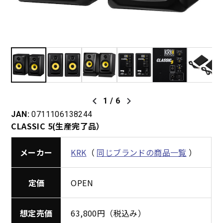
1
/
6
JAN:
0711106138244
CLASSIC 5(生産完了品）
メーカー
KRK
（
同じブランドの商品一覧
）
定価
OPEN
想定売価
63,800円（税込み）