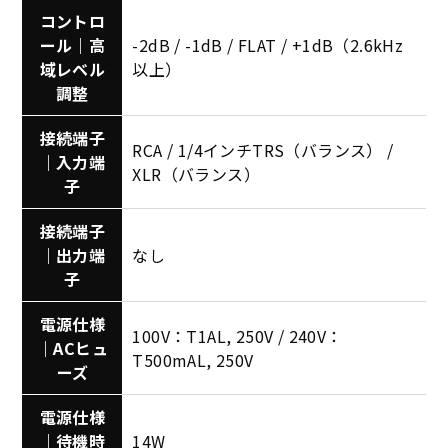
コントロ
ール｜高
-2dB / -1dB / FLAT / +1dB（2.6kHz
域レベル
以上）
調整
接続端子
RCA / 1/4インチTRS（バランス） /
｜入力端
XLR（バランス）
子
接続端子
｜出力端
なし
子
電源仕様
100V：T1AL, 250V / 240V：
｜ACヒュ
T500mAL, 250V
ーズ
電源仕様
｜待機時
14W