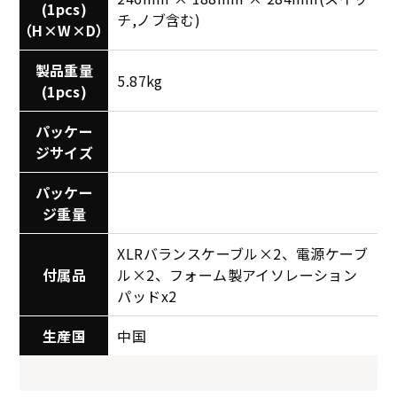
(1pcs)
チ,ノブ含む)
（H×W×D）
製品重量
5.87kg
(1pcs)
パッケー
ジサイズ
パッケー
ジ重量
XLRバランスケーブル×2、電源ケーブ
付属品
ル×2、フォーム製アイソレーション
パッドx2
生産国
中国