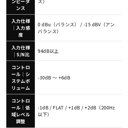
ンピーダ
ス）
ンス
入力仕様
0 dBu（バランス） / -15 dBV（アン
｜入力感
バランス）
度
入力仕様
94dB以上
｜S/N比
コントロ
ール｜シ
-30dB ～ +6dB
ステムボ
リューム
コントロ
ール｜低
-1dB / FLAT / +1dB / +2dB（200Hz
域レベル
以下）
調整