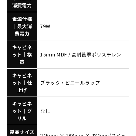
消費電力
電源仕様
｜最大消
79W
費電力
キャビネ
ット｜構
15mm MDF / 高耐衝撃ポリスチレン
造
キャビネ
ット｜仕
ブラック・ビニールラップ
上げ
キャビネ
ット｜グ
なし
リル
製品サイズ
246mm × 188mm × 284mm(スイッ