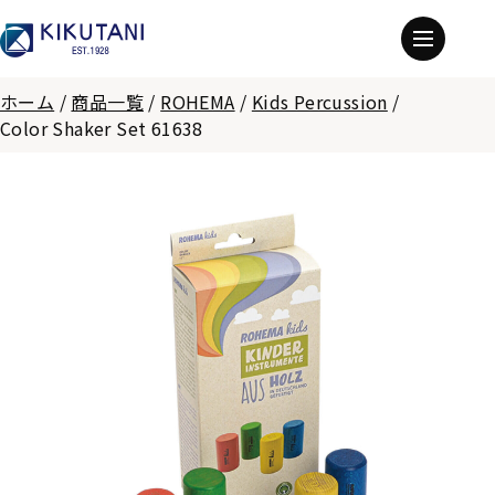
ホーム
/
商品一覧
/
ROHEMA
/
Kids Percussion
/
Color Shaker Set 61638