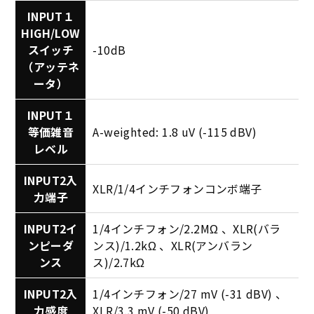
INPUT１
HIGH/LOW
スイッチ
-10dB
（アッテネ
ータ）
INPUT１
等価雑音
A-weighted: 1.8 uV (-115 dBV)
レベル
INPUT2入
XLR/1/4インチフォンコンボ端子
力端子
INPUT2イ
1/4インチフォン/2.2MΩ 、XLR(バラ
ンピーダ
ンス)/1.2kΩ 、XLR(アンバラン
ンス
ス)/2.7kΩ
INPUT2入
1/4インチフォン/27 mV (-31 dBV) 、
力感度
XLR/3.3 mV (-50 dBV)