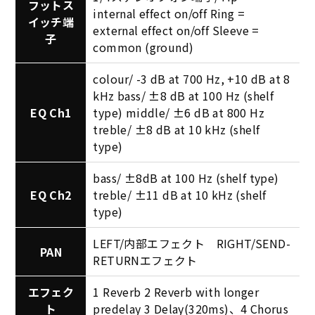
フットス
internal effect on/off Ring =
イッチ端
external effect on/off Sleeve =
子
common (ground)
colour/ -3 dB at 700 Hz, +10 dB at 8
kHz bass/ ±8 dB at 100 Hz (shelf
EQ Ch1
type) middle/ ±6 dB at 800 Hz
treble/ ±8 dB at 10 kHz (shelf
type)
bass/ ±8dB at 100 Hz (shelf type)
EQ Ch2
treble/ ±11 dB at 10 kHz (shelf
type)
LEFT/内部エフェクト RIGHT/SEND-
PAN
RETURNエフェクト
エフェク
1 Reverb 2 Reverb with longer
ト
predelay 3 Delay(320ms)、4 Chorus