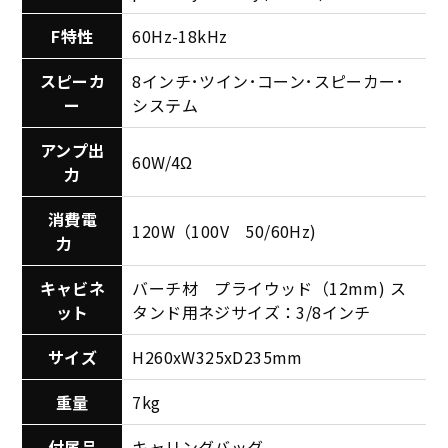
F特性
60Hz-18kHz
スピーカ
8インチ･ツイン･コーン･スピーカー･
ー
システム
アンプ出
60W/4Ω
力
消費電
120W（100V 50/60Hz)
力
キャビネ
バーチ材 プライウッド（12mm) ス
ット
タンド用ネジサイズ：3/8インチ
サイズ
H260xW325xD235mm
重量
7kg
付属品
キャリングバッグ