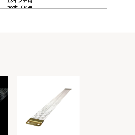
13インチ用
20本（ドラ
イ）