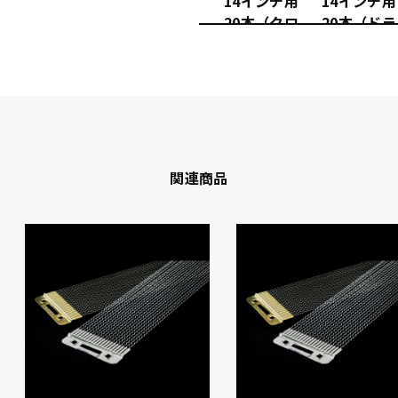
14インチ用
14インチ用
20本（クロ
20本（ドラ
ーム）
イ）
関連商品