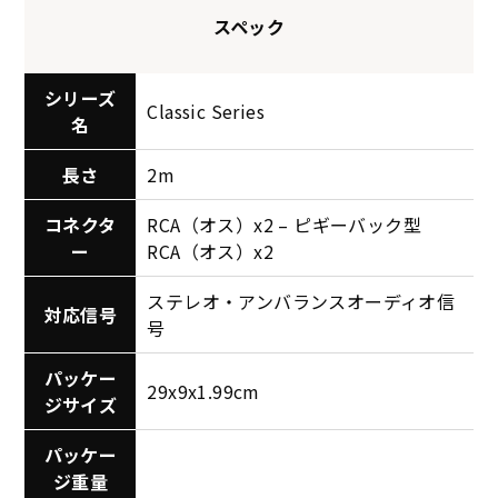
スペック
シリーズ
Classic Series
名
長さ
2m
コネクタ
RCA（オス）x2 – ピギーバック型
ー
RCA（オス）x2
ステレオ・アンバランスオーディオ信
対応信号
号
パッケー
29x9x1.99cm
ジサイズ
パッケー
ジ重量