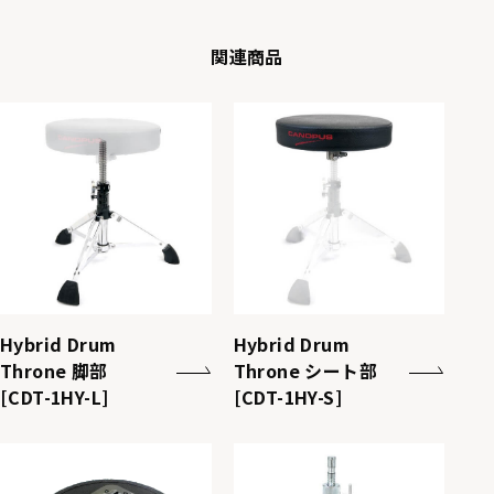
関連商品
Hybrid Drum
Hybrid Drum
Throne 脚部
Throne シート部
[CDT-1HY-L]
[CDT-1HY-S]