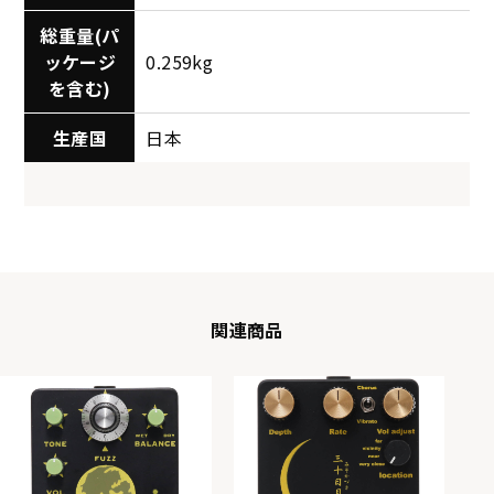
総重量(パ
ッケージ
0.259kg
を含む)
生産国
日本
関連商品