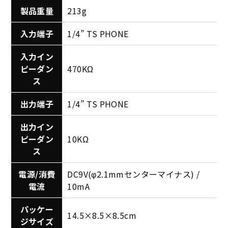
製品重量
213g
入力端子
1/4” TS PHONE
入力イン
ピーダン
470KΩ
ス
出力端子
1/4” TS PHONE
出力イン
ピーダン
10KΩ
ス
電源/消費
DC9V(φ2.1mmセンターマイナス) /
電流
10mA
パッケー
14.5×8.5×8.5cm
ジサイズ