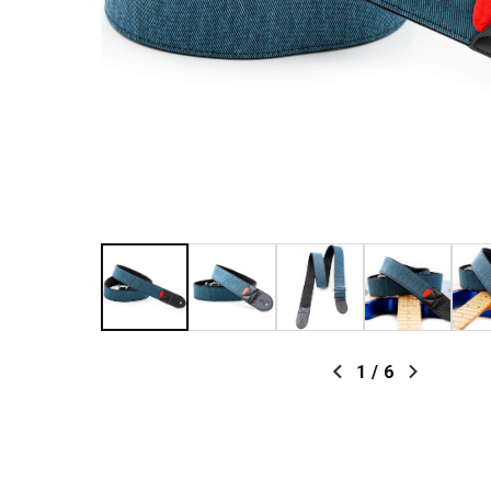
1
/
6