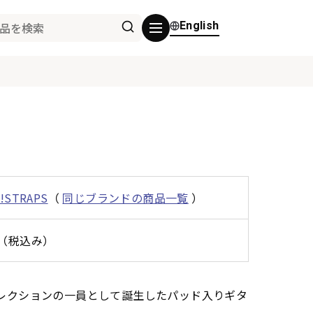
English
n!STRAPS
（
同じブランドの商品一覧
）
0円（税込み）
nnerコレクションの一員として誕生したパッド入りギタ