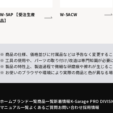
W-5AP 【受注生産
W-5ACW
品】
※ 商品の仕様、価格並びに付属品などは予告なく変更するこ
※ 工具の使用や、パーツの取り付け/改造は専門知識が必要
※ 製品の特性上、製造過程で微細な研磨痕や擦れが生じる
※ お使いのブラウザや環境により実際の商品と色が異なる
ホーム
ブランド一覧
商品一覧
新着情報
K-Garage PRO DIVIS
マニュアル一覧
よくあるご質問
お問い合わせ
採用情報