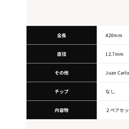
全長
420mm
直径
12.7mm
その他
Juan Carl
チップ
なし
内容物
２ペアセ