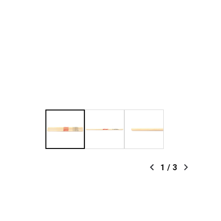
1
/
3