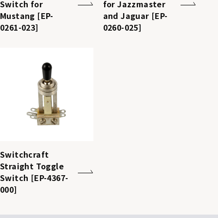
Switch for
for Jazzmaster
Mustang [EP-
and Jaguar [EP-
0261-023]
0260-025]
Switchcraft
Straight Toggle
Switch [EP-4367-
000]