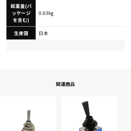
総重量(パ
ッケージ
0.03kg
を含む)
生産国
日本
関連商品