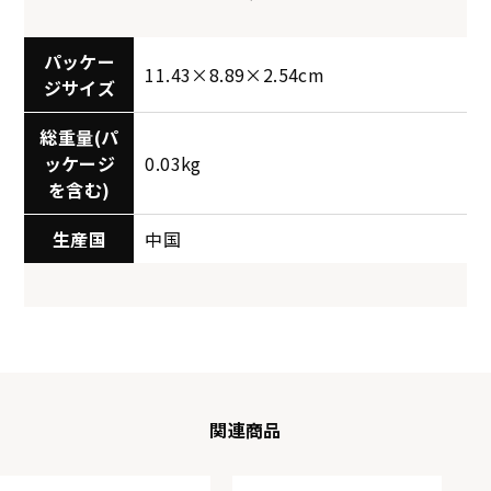
パッケー
11.43×8.89×2.54cm
ジサイズ
総重量(パ
ッケージ
0.03kg
を含む)
生産国
中国
関連商品