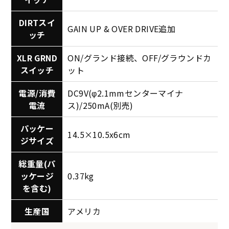
DIRTスイ
GAIN UP & OVER DRIVE追加
ッチ
XLR GRND
ON/グランド接続、OFF/グラウンドカ
スイッチ
ット
電源/消費
DC9V(φ2.1mmセンターマイナ
電流
ス)/250mA(別売)
パッケー
14.5×10.5x6cm
ジサイズ
総重量(パ
ッケージ
0.37kg
を含む)
生産国
アメリカ