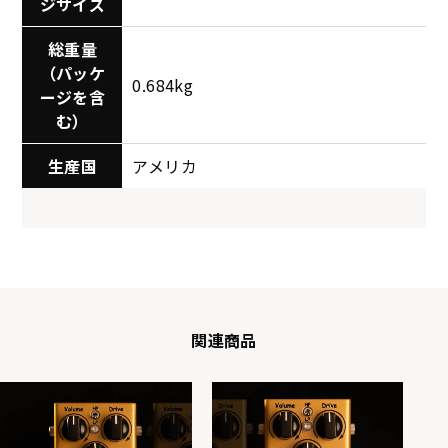
ジサイズ
総重量
（パッケ
0.684kg
ージを含
む）
生産国
アメリカ
関連商品