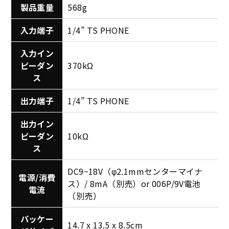
製品重量
568g
入力端子
1/4” TS PHONE
入力イン
ピーダン
370kΩ
ス
出力端子
1/4” TS PHONE
出力イン
ピーダン
10kΩ
ス
DC9~18V（φ2.1mmセンターマイナ
電源/消費
ス）/ 8mA（別売）or 006P/9V電池
電流
（別売）
パッケー
14.7 x 13.5 x 8.5cm