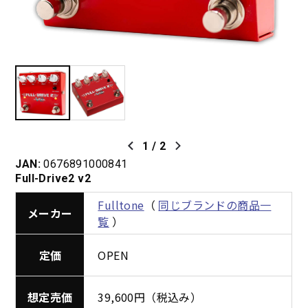
1
/
2
JAN:
0676891000841
Full-Drive2 v2
Fulltone
（
同じブランドの商品一
メーカー
覧
）
定価
OPEN
想定売価
39,600円（税込み）