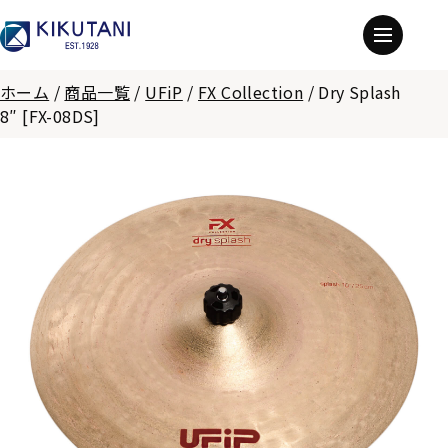
ホーム
/
商品一覧
/
UFiP
/
FX Collection
/
Dry Splash
8″ [FX-08DS]