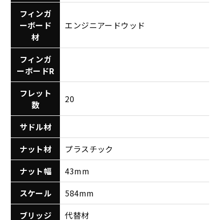
フィンガ
ーボード
エンジニアードウッド
材
フィンガ
ーボードR
フレット
20
数
サドル材
ナット材
プラスチック
ナット幅
43mm
スケール
584mm
ブリッジ
代替材