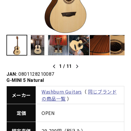
1
/
11
JAN:
0801128210087
G-MINI 5 Natural
Washburn Guitars
（
同じブランド
メーカー
の商品一覧
）
定価
OPEN
想定売価
29,700円（税込み）