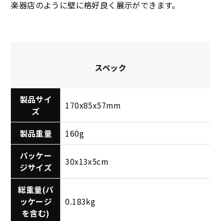
楽器店のように壁に格好良く展示ができます。
スペック
製品サイ
170x85x57mm
ズ
製品重量
160g
パッケー
30x13x5cm
ジサイズ
総重量(パ
ッケージ
0.183kg
を含む)