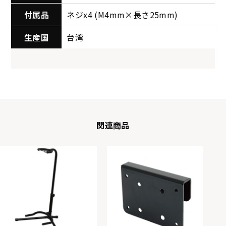
付属品
ネジx4 (M4mm×長さ25mm)
生産国
台湾
関連商品