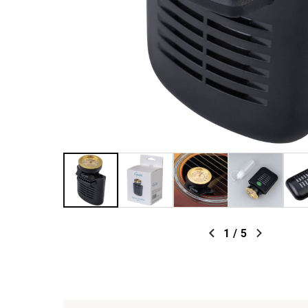
1
/
5