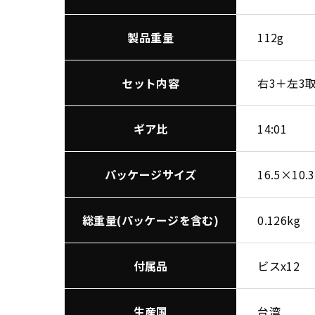
製品重量
112g
セット内容
右3＋左3
ギア比
14:01
パッケージサイズ
16.5×10.
総重量(パッケージを含む)
0.126kg
付属品
ビスx12
生産国
台湾