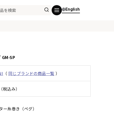
English
GM-SP
NI
（
同じブランドの商品一覧
）
0円（税込み）
ギター糸巻き（ペグ）