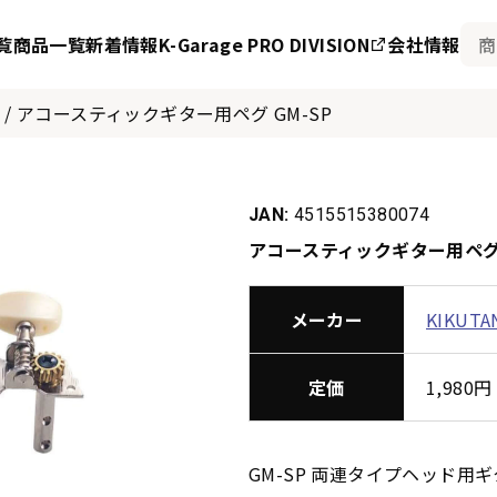
覧
商品一覧
新着情報
K-Garage PRO DIVISION
会社情報
/
アコースティックギター用ペグ GM-SP
JAN:
4515515380074
アコースティックギター用ペグ 
メーカー
KIKUTA
定価
1,98
GM-SP 両連タイプヘッド用