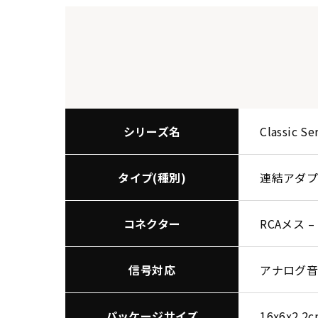
シリーズ名
Classic Se
タイプ(種別)
連結アダ
コネクター
RCAメス –
信号対応
アナログ
パッケージサイズ
16x6x2.2