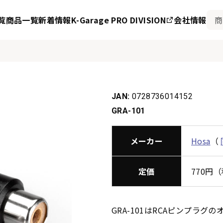
覧
商品一覧
新着情報
K-Garage PRO DIVISION
会社情報
JAN:
0728736014152
GRA-101
メーカー
Hosa
（
定価
770円
GRA-101はRCAピンプラ