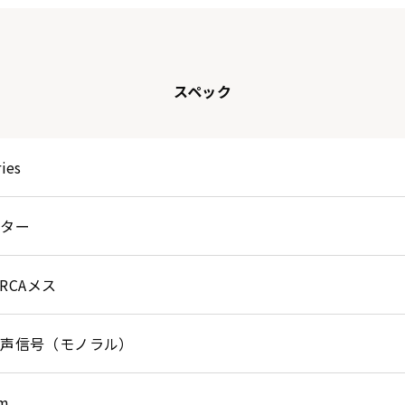
スペック
ries
プター
 RCAメス
音声信号（モノラル）
cm