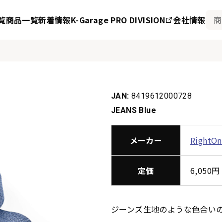
覧
商品一覧
新着情報
K-Garage PRO DIVISION
会社情報
JAN:
8419612000728
JEANS Blue
メーカー
RightO
定価
6,05
ジーンズ生地のような色合い