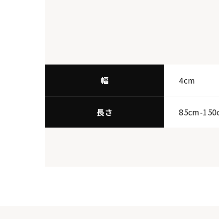
幅
4cm
長さ
85cm-150