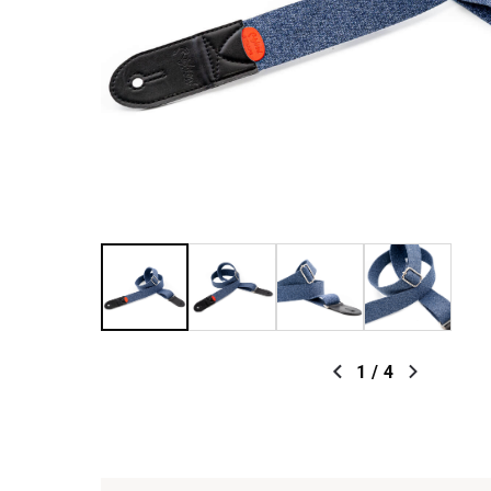
1
/
4