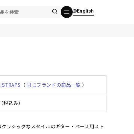
English
n!STRAPS
（
同じブランドの商品一覧
）
0円（税込み）
のクラシックなスタイルのギター・ベース用スト