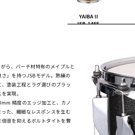
YAIBA II
JSB-1455-
CPS-LQ
りながら、バーチ材特有のメイプルと
さ」を持つJSBモデル。熟練の
に、塗装工程とラグ選びのブラッ
スを実現。
00mm 精度のエッジ加工と、カノ
なった、繊細なレスポンスを生む
な倍音を抑えるボルトタイトを贅