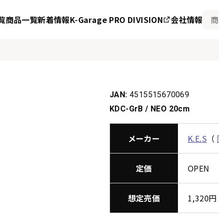
覧
商品一覧
新着情報
K-Garage PRO DIVISION
会社情報
JAN:
4515515670069
KDC-GrB / NEO 20cm
メーカー
K.E.S
（
定価
OPEN
想定売価
1,32