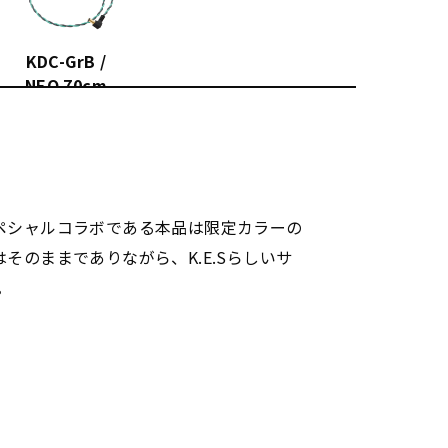
KDC-GrB /
NEO 70cm
DEによるスペシャルコラボである本品は限定カラーの
そのままでありながら、K.E.Sらしいサ
。