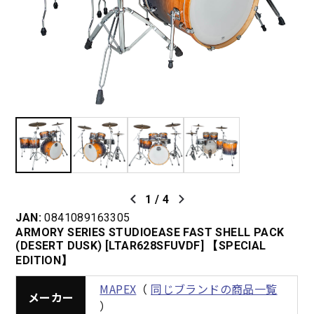
1
/
4
JAN:
0841089163305
ARMORY SERIES STUDIOEASE FAST SHELL PACK
(DESERT DUSK) [LTAR628SFUVDF] 【SPECIAL
EDITION】
MAPEX
（
同じブランドの商品一覧
メーカー
）