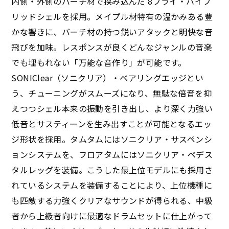
内側・外側のバーチ材で挟み込んだ 8プライ・ハイブ
リッドシェルを採用。メイプル材特有の温かみある豊
かな響きに、バーチ材の持つ鋭いアタックと明快な音
飛びを加味。レスポンスが良くどんなジャンルの音楽
でも埋もれない「万能な音作り」が可能です。
SONIClear（ソニクリア）・ベアリングエッジとい
う、チューニングがスムーズになり、無駄な倍音を抑
えつつシェル本来の振動を引き出し、より深く力強い
低音とサスティーンを生み出すことが可能となるエッ
ジ形状を採用。タムタムにはソニクリア・サスペンシ
ョンシステムを、フロアタムにはソニクリア・ペデス
タルレッグを装備。こうした最上位モデルにも採用さ
れているシステムを装備することにより、上位機種に
も匹敵する力強くクリアなサウンドが得られる、中級
者から上級者向けに最適なドラムセットに仕上がって