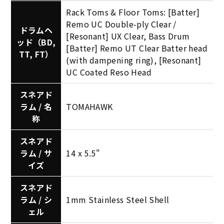
Rack Toms & Floor Toms: [Batter]
Remo UC Double-ply Clear /
ドラムヘ
[Resonant] UX Clear, Bass Drum
ッド（BD,
[Batter] Remo UT Clear Batter head
TT, FT）
(with dampening ring), [Resonant]
UC Coated Reso Head
スネアド
ラム / 名
TOMAHAWK
称
スネアド
ラム / サ
14 x 5.5"
イズ
スネアド
ラム / シ
1mm Stainless Steel Shell
ェル