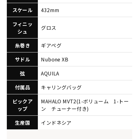
スケール
432mm
フィニッ
グロス
シュ
糸巻き
ギアペグ
サドル
Nubone XB
弦
AQUILA
付属品
キャリングバッグ
ピックア
MAHALO MVT2(1-ボリューム 1-トー
ップ
ン チューナー付き)
生産国
インドネシア