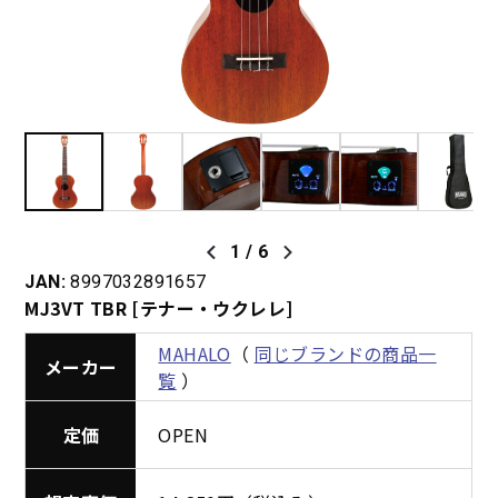
1
/
6
JAN:
8997032891657
MJ3VT TBR [テナー・ウクレレ]
MAHALO
（
同じブランドの商品一
メーカー
覧
）
定価
OPEN