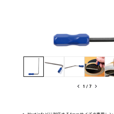
1
/
7