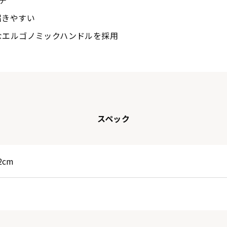
チ
届きやすい
なエルゴノミックハンドルを採用
スペック
 2cm