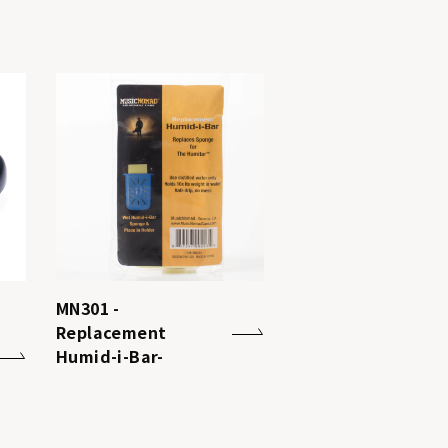
MN301 -
Replacement
Humid-i-Bar-