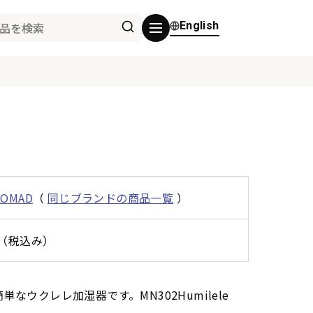
English
NOMAD
（
同じブランドの商品一覧
）
0円（税込み）
なウクレレ加湿器です。MN302Humilele