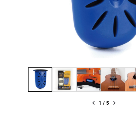
1
/
5