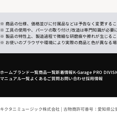
※ 商品の仕様、価格並びに付属品などは予告なく変更するこ
※ 工具の使用や、パーツの取り付け/改造は専門知識が必要
※ 製品の特性上、製造過程で微細な研磨痕や擦れが生じる
※ お使いのブラウザや環境により実際の商品と色が異なる
ホーム
ブランド一覧
商品一覧
新着情報
K-Garage PRO DIVIS
マニュアル一覧
よくあるご質問
お問い合わせ
採用情報
キクタニミュージック株式会社 |
古物商許可番号：愛知県公