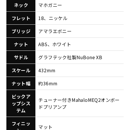
ネック
マホガニー
フレット
18、ニッケル
ブリッジ
アマラエボニー
ナット
ABS、ホワイト
サドル
グラフテック社製NuBone XB
スケール
432mm
ナット幅
約36mm
ピックア
チューナー付きMahaloMEQ2オンボー
ップシス
ドプリアンプ
テム
フィニッ
マット