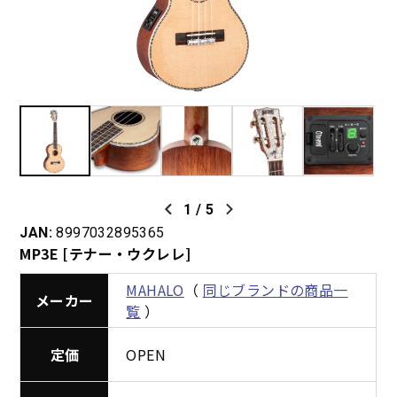
1
/
5
JAN:
8997032895365
MP3E [テナー・ウクレレ]
MAHALO
（
同じブランドの商品一
メーカー
覧
）
定価
OPEN