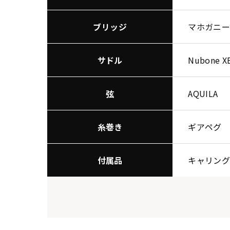
ブリッジ
マホガニ
サドル
Nubone X
弦
AQUILA
糸巻き
ギアペグ
付属品
キャリン