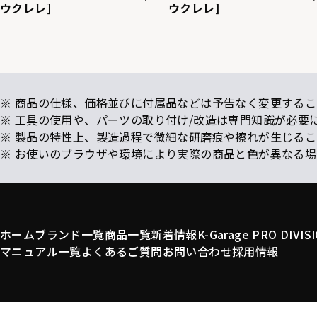
ウクレレ]
ウクレレ]
※ 商品の仕様、価格並びに付属品などは予告なく変更するこ
※ 工具の使用や、パーツの取り付け/改造は専門知識が必要
※ 製品の特性上、製造過程で微細な研磨痕や擦れが生じる
※ お使いのブラウザや環境により実際の商品と色が異なる
ホーム
ブランド一覧
商品一覧
新着情報
K-Garage PRO DIVIS
マニュアル一覧
よくあるご質問
お問い合わせ
採用情報