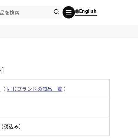
English
レ]
O
（
同じブランドの商品一覧
）
0円（税込み）