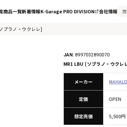
覧
商品一覧
新着情報
K-Garage PRO DIVISION
会社情報
U [ソプラノ・ウクレレ]
JAN:
8997032890070
MR1 LBU [ソプラノ・ウクレ
メーカー
MAHAL
定価
OPEN
想定売価
5,50