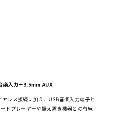
B音楽入力＋3.5mm AUX
したワイヤレス接続に加え、USB音楽入力端子と
レコードプレーヤーや据え置き機器との有線