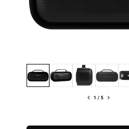
1
/
5