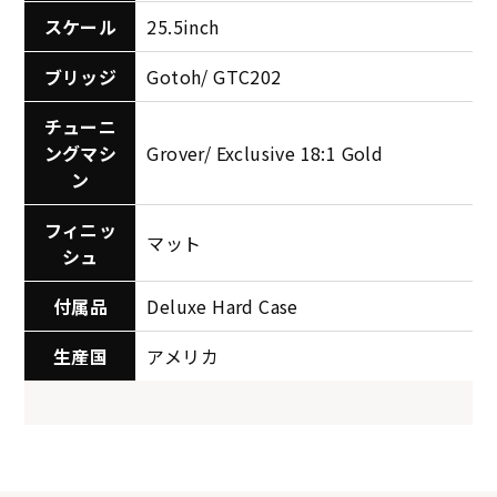
スケール
25.5inch
ブリッジ
Gotoh/ GTC202
チューニ
ングマシ
Grover/ Exclusive 18:1 Gold
ン
フィニッ
マット
シュ
付属品
Deluxe Hard Case
生産国
アメリカ