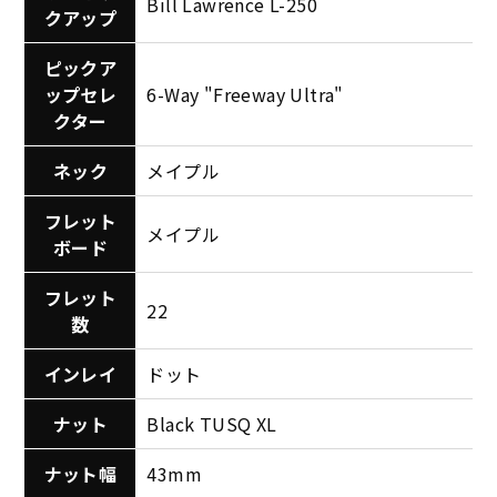
Bill Lawrence L-250
クアップ
ピックア
ップセレ
6-Way "Freeway Ultra"
クター
ネック
メイプル
フレット
メイプル
ボード
フレット
22
数
インレイ
ドット
ナット
Black TUSQ XL
ナット幅
43mm