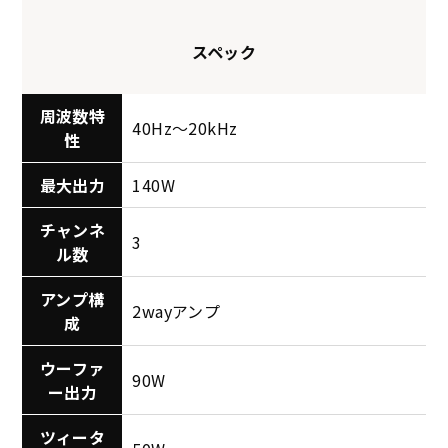
スペック
周波数特
40Hz〜20kHz
性
最大出力
140W
チャンネ
3
ル数
アンプ構
2wayアンプ
成
ウーファ
90W
ー出力
ツィータ