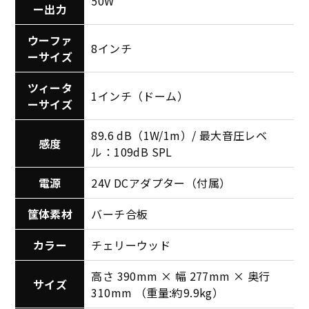
50W
ー出力
ウーファ
8インチ
ーサイズ
ツィータ
1インチ（ドーム）
ーサイズ
89.6 dB（1W/1m）/ 最大音圧レベ
感度
ル：109dB SPL
電源
24V DCアダプター（付属）
筐体素材
バーチ合板
カラー
チェリーウッド
高さ 390mm × 幅 277mm × 奥行
サイズ
310mm （重量:約9.9kg）