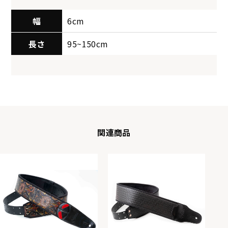
幅
6cm
長さ
95~150cm
関連商品