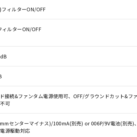
域)フィルターON/OFF
フィルターON/OFF
0dB
B
ンド接続&ファンタム電源使用可、OFF/グラウンドカット&フ
用不可
.1mmセンターマイナス)/100mA(別売) or 006P/9V電池(別売)
ム電源駆動対応