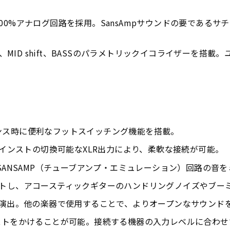
00%アナログ回路を採用。SansAmpサウンドの要である
D、MID shift、BASSのパラメトリックイコライザーを
ンス時に便利なフットスイッチング機能を搭載。
/インストの切換可能なXLR出力により、柔軟な接続が可能。
SANSAMP（チューブアンプ・エミュレーション）回路の音
音をカットし、アコースティックギターのハンドリングノイズやブ
を演出。他の楽器で使用することで、よりオープンなサウンド
のブーストをかけることが可能。接続する機器の入力レベルに合わ