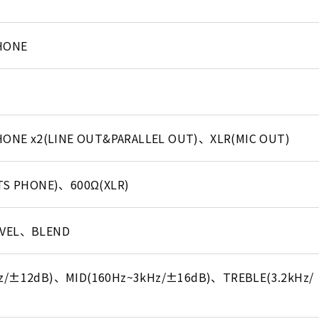
PHONE
PHONE x2(LINE OUT&PARALLEL OUT)、XLR(MIC OUT)
 TS PHONE)、600Ω(XLR)
EVEL、BLEND
z/±12dB)、MID(160Hz~3kHz/±16dB)、TREBLE(3.2kHz/