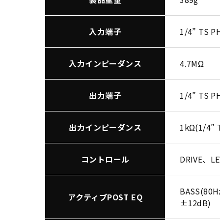
入力端子
1/4” TS 
入力インピーダンス
4.7MΩ
出力端子
1/4” TS 
出力インピーダンス
1kΩ(1/4”
コントロール
DRIVE、L
BASS(80H
アクティブPOST EQ
±12dB)