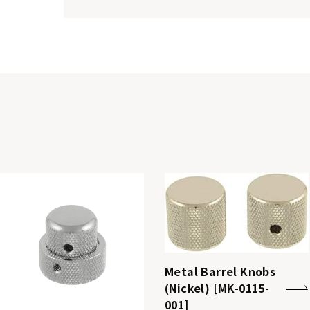
Metal Barrel Knobs
(Nickel) [MK-0115-
001]